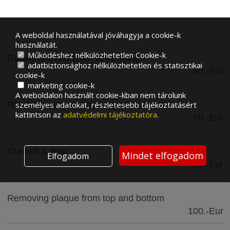
A weboldal használatával jóváhagyja a cookie-k
használatát.
Működéshez nélkülözhetetlen Cookie-k
Radiance bond tooth white filling
adatbiztonsághoz nélkülözhetetlen és statisztikai
60.-Eur
cookie-k
marketing cookie-k
A weboldalon használt cookie-kban nem tárolunk
Rooth threathment by rooth channels
személyes adatokat, részletesebb tájékoztatásért
kattintson az
adatvédelmi tájékoztatóra
.
60.-Eur
Controll X-tray
Mindet elfogadom
Elfogadom
20.-Eur
Removing plaque from top and bottom
100.-Eur